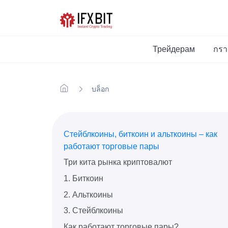
Трейдерам
กร
บล็อก
Стейблкоины, биткоин и альткоины – как
работают торговые пары
Три кита рынка криптовалют
1. Биткоин
2. Альткоины
3. Стейблкоины
Как работают торговые пары?