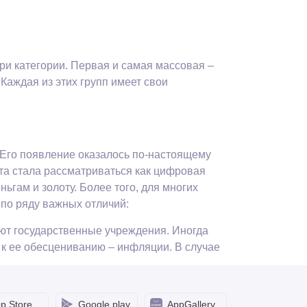
ри категории. Первая и самая массовая –
 Каждая из этих групп имеет свои
 Его появление оказалось по-настоящему
та стала рассматриваться как цифровая
гам и золоту. Более того, для многих
 по ряду важных отличий:
ют государственные учреждения. Иногда
к ее обесцениванию – инфляции. В случае
ен. Его эмиссия ограничена с помощью
ная сумма в обороте составляет 21 млн
p Store
Google play
AppGallery