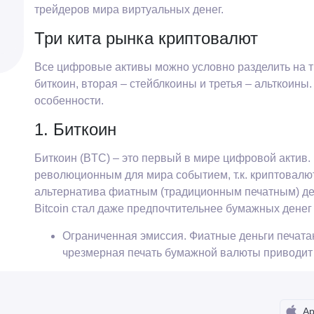
трейдеров мира виртуальных денег.
Три кита рынка криптовалют
Все цифровые активы можно условно разделить на т
биткоин, вторая – стейблкоины и третья – альткоины.
особенности.
1. Биткоин
Биткоин (BTC) – это первый в мире цифровой актив.
революционным для мира событием, т.к. криптовалю
альтернатива фиатным (традиционным печатным) день
Bitcoin стал даже предпочтительнее бумажных денег
Ограниченная эмиссия. Фиатные деньги печата
чрезмерная печать бумажной валюты приводит 
с биткоином такой сценарий полностью исключ
специальной программы, а максимально возмож
монет.
Ap