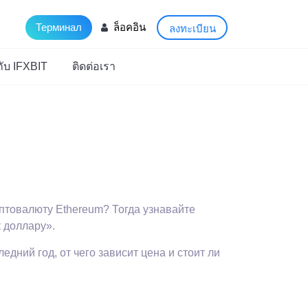
Терминал
ล็อคอิน
ลงทะเบียน
วกับ IFXBIT
ติดต่อเรา
птовалюту Ethereum? Тогда узнавайте
к доллару».
дний год, от чего зависит цена и стоит ли