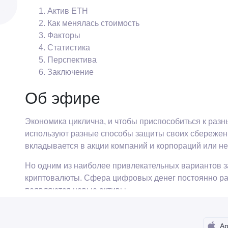
Актив ETH
Как менялась стоимость
Факторы
Статистика
Перспектива
Заключение
Об эфире
Экономика циклична, и чтобы приспособиться к раз
используют разные способы защиты своих сбережений.
вкладывается в акции компаний и корпораций или н
Но одним из наиболее привлекательных вариантов 
криптовалюты. Сфера цифровых денег постоянно раз
появляются новые активы.
Как известно, первой криптовалютой в мире был бит
десятки тысяч альткоинов.
Ap