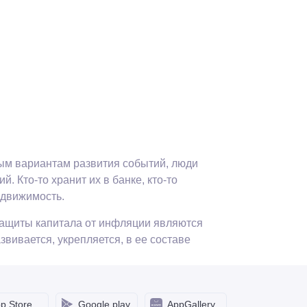
ным вариантам развития событий, люди
 Кто-то хранит их в банке, кто-то
едвижимость.
защиты капитала от инфляции являются
вивается, укрепляется, в ее составе
коин. Но впоследствии на рынке появились
p Store
Google play
AppGallery