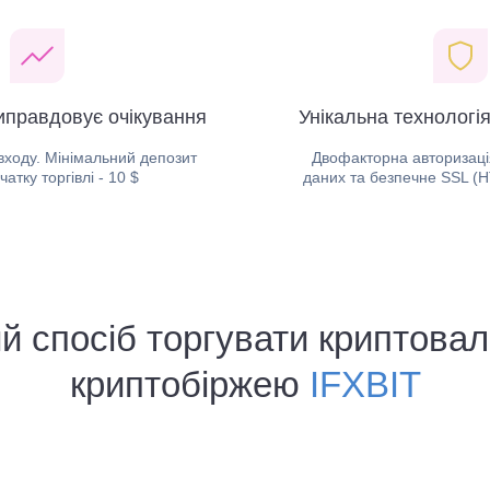
виправдовує очікування
Унікальна технологі
 входу. Мінімальний депозит
Двофакторна авторизац
чатку торгівлі - 10 $
даних та безпечне SSL (
й спосіб торгувати криптов
криптобіржею
IFXBIT