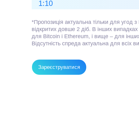
Трейдинг на світових ринках доступний у
Відкрити рахунок