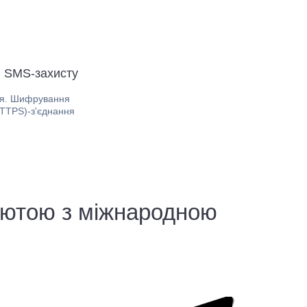
я SMS-захисту
ія. Шифрування
HTTPS)-з'єднання
алютою з міжнародною