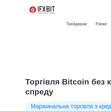
Трейдерам
Ринки
Можливість поповнит
будь-якої точки світу
на будь-якому пристрої для т