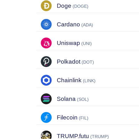
Doge
(DOGE)
Cardano
(ADA)
Uniswap
(UNI)
Polkadot
(DOT)
Chainlink
(LINK)
Solana
(SOL)
Filecoin
(FIL)
TRUMP.futu
(TRUMP)