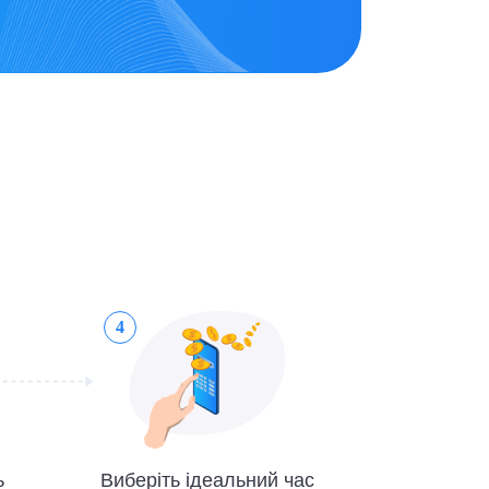
4
ь
Виберіть ідеальний час