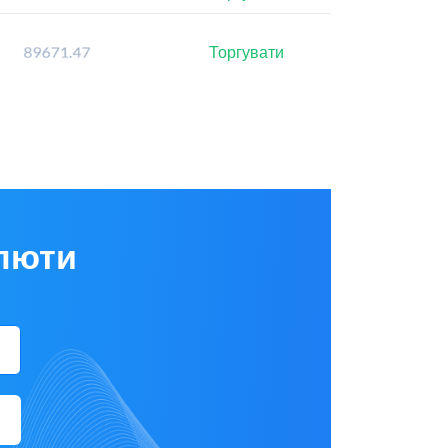
Торгувати
алюти