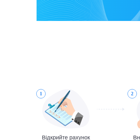
1
2
Відкрийте рахунок
Вн