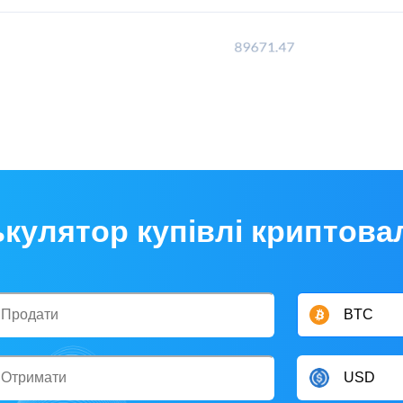
кулятор купівлі криптов
BTC
USD