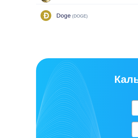
Doge
(DOGE)
Каль