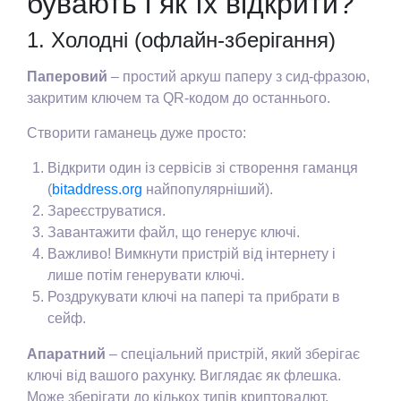
бувають і як їх відкрити?
1. Холодні (офлайн-зберігання)
Паперовий
– простий аркуш паперу з сид-фразою,
закритим ключем та QR-кодом до останнього.
Створити гаманець дуже просто:
Відкрити один із сервісів зі створення гаманця
(
bitaddress.org
найпопулярніший).
Зареєструватися.
Завантажити файл, що генерує ключі.
Важливо! Вимкнути пристрій від інтернету і
лише потім генерувати ключі.
Роздрукувати ключі на папері та прибрати в
сейф.
Апаратний
– спеціальний пристрій, який зберігає
ключі від вашого рахунку. Виглядає як флешка.
Може зберігати до кількох типів криптовалют.