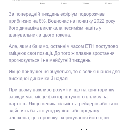
За попередній тиждень ефіріум подорожчав
приблизно на 8%. Водночас на початку 2022 року
його динаміка викликала песимізм навіть у
шанувальників цього токена.
Але, як ми бачимо, останнім часом ETH поступово
зміцнює свої позиції. До того ж плавне зростання
прогнозується і на майбутній тиждень.
Якщо припущення збудеться, то є великі шанси для
висхідної динаміки й надалі.
При цьому важливо розуміти, що на крипторинку
завжди має місце фактор штучного впливу на
вартість. Якщо велика кількість трейдерів або кити
здійснять багато угод купівлі або продажу
альткоїна, це спровокує коригування його ціни.