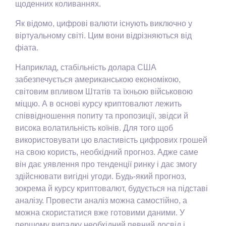
щоденних коливаннях.
Як відомо, цифрові валюти існують виключно у
віртуальному світі. Цим вони відрізняються від
фіата.
Наприклад, стабільність долара США
забезпечується американською економікою,
світовим впливом Штатів та їхньою військовою
міццю. А в основі курсу криптовалют лежить
співвідношення попиту та пропозиції, звідси й
висока волатильність коїнів. Для того щоб
використовувати цю властивість цифрових грошей
на свою користь, необхідний прогноз. Адже саме
він дає уявлення про тенденції ринку і дає змогу
здійснювати вигідні угоди. Будь-який прогноз,
зокрема й курсу криптовалют, будується на підставі
аналізу. Провести аналіз можна самостійно, а
можна скористатися вже готовими даними. У
першому випадку необхідний певний досвід і