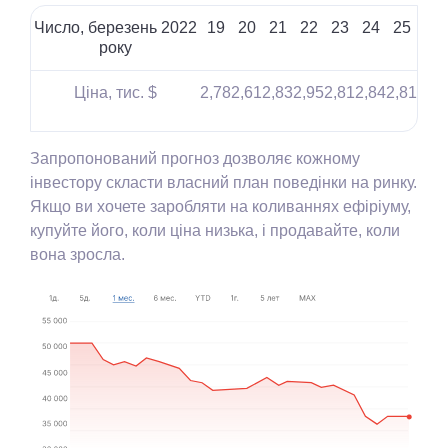
Число, березень 2022
19
20
21
22
23
24
25
року
Ціна, тис. $
2,78
2,61
2,83
2,95
2,81
2,84
2,81
Запропонований прогноз дозволяє кожному
інвестору скласти власний план поведінки на ринку.
Якщо ви хочете заробляти на коливаннях ефіріуму,
купуйте його, коли ціна низька, і продавайте, коли
вона зросла.