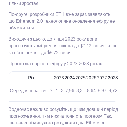
тільки зростає.
По-друге, розробники ETH вже зараз заявляють,
що Ethereum 2.0 технологічне оновлення ефіру не
обмежиться.
Виходячи з цього, до кінця 2023 року вони
прогнозують зміцнення токена до $7,12 тисячі, а ще
за п'ять років – до $9,72 тисячі.
Прогнозна вартість ефіру у 2023-2028 роках
Рік
2023
2024
2025
2026
2027
2028
Середня ціна, тис. $
7,13
7,96
8,31
8,64
8,97
9,72
Водночас важливо розуміти, що чим довший період
прогнозування, тим нижча точність прогнозу. Так,
ще навесні минулого року, коли ціна Ethereum