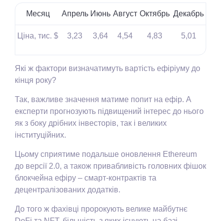
Месяц
Апрель
Июнь
Август
Октябрь
Декабрь
Ціна, тис. $
3,23
3,64
4,54
4,83
5,01
Які ж фактори визначатимуть вартість ефіріуму до
кінця року?
Так, важливе значення матиме попит на ефір. А
експерти прогнозують підвищений інтерес до нього
як з боку дрібних інвесторів, так і великих
інституційних.
Цьому сприятиме подальше оновлення Ethereum
до версії 2.0, а також привабливість головних фішок
блокчейна ефіру – смарт-контрактів та
децентралізованих додатків.
До того ж фахівці пророкують велике майбутнє
DeFi та NFT, більшість з яких існують на базі