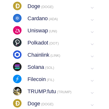
Doge
(DOGE)
Cardano
(ADA)
Uniswap
(UNI)
Polkadot
(DOT)
Chainlink
(LINK)
Solana
(SOL)
Filecoin
(FIL)
TRUMP.futu
(TRUMP)
Doge
(DOGE)