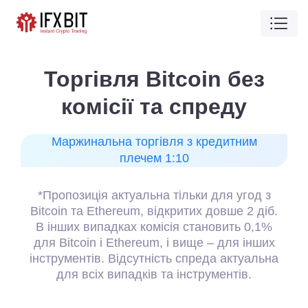
oin без
Можливіст
преду
поповнити раху
будь-якої точки 
 кредитним
на будь-якому пристрої для т
ки для угод з
Трейдинг на світових ринках д
их довше 2 діб.
режимі 24/7
тановить 0,1%
ще – для інших
реда актуальна
трументів.
Відкрити рахунок