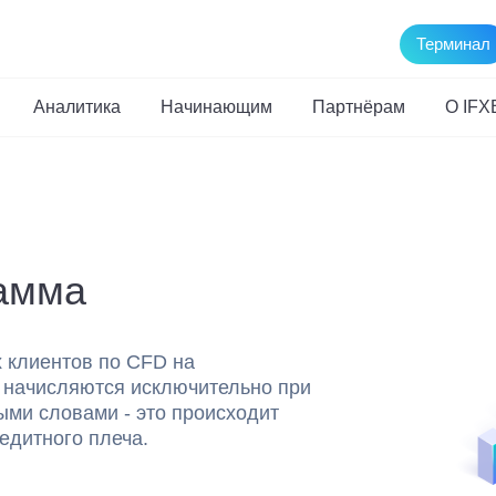
Терминал
Аналитика
Начинающим
Партнёрам
О IFX
рамма
 клиентов по CFD на
 начисляются исключительно при
ыми словами - это происходит
едитного плеча.