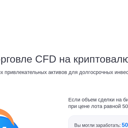
орговле CFD на криптовал
х привлекательных активов для долгосрочных инвест
Если объем сделки на би
при цене лота равной 50
50
Вы могли заработать: