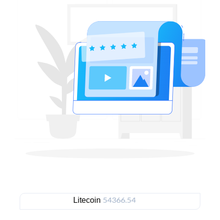
Litecoin
Eth