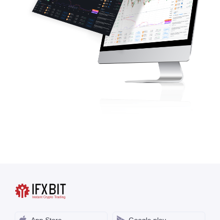
App Store
Google play
AppGallery
Платформа IFXBIT разработана и поддерживается