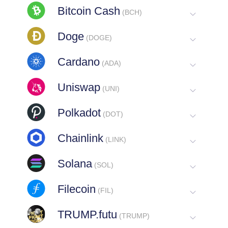
Cardano
(ADA)
Uniswap
(UNI)
Polkadot
(DOT)
Chainlink
(LINK)
Solana
(SOL)
Filecoin
(FIL)
TRUMP.futu
(TRUMP)
Doge
(DOGE)