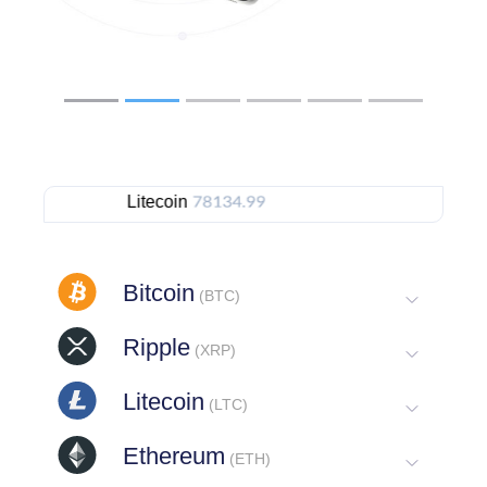
Litecoin
Ethereum
Bitcoin
(BTC)
Ripple
(XRP)
Litecoin
(LTC)
Ethereum
(ETH)
Bitcoin Cash
(BCH)
Doge
(DOGE)